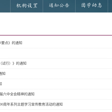
工作要点》的通知
（试行）》的通知
通知
知
九届六中全会精神的通知
100周年系列主题学习宣传教育活动的通知